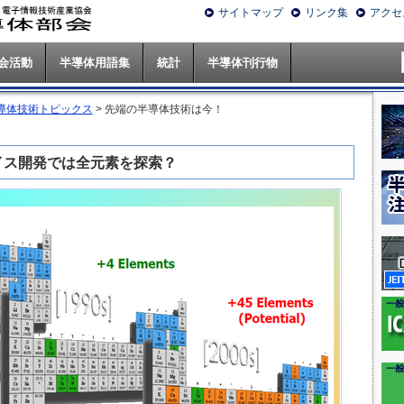
サイトマップ
リンク集
アクセ
会活動
半導体用語集
統計
半導体刊行物
導体技術トピックス
> 先端の半導体技術は今！
イス開発では全元素を探索？